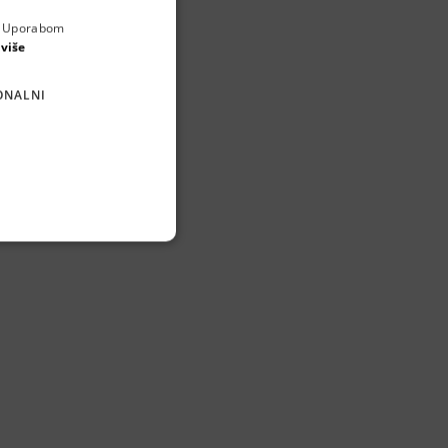
a. Uporabom
ENGLISH
 više
CROATIAN
ONALNI
GERMAN
SERBIAN
vidualan i otvoren