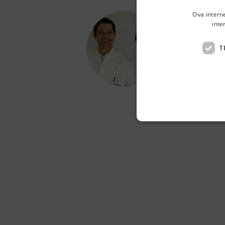
Ova intern
inte
Pol
T
Mlinovi, 
Poliklinik
pristup pr