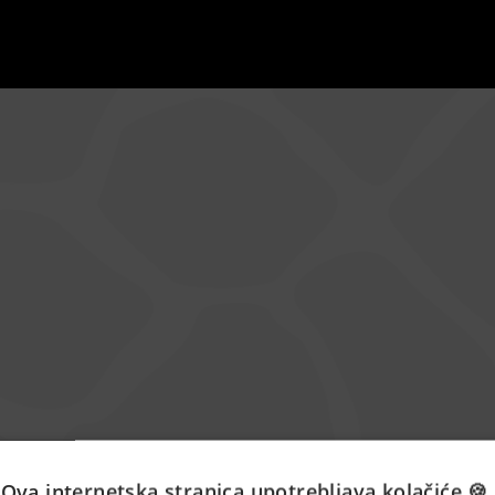
Ova internetska stranica upotrebljava kolačiće 🍪.