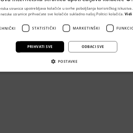
etska stranica upotrebljava kolačiće u svrhe poboljšanja korisničkog iskustv
rnetske stranice prihvaćate sve kolačiće sukladno našoj Politici kolačića.
Vidi
iklinika dr. Tončić
EHNIČKI
STATISTIČKI
MARKETINŠKI
FUNKCI
159a, 10000 Zagreb
PRIHVATI SVE
ODBACI SVE
a dr. Tončić pruža estetske zahvate vrhunske kvalitete uz indi
POSTAVKE
ema svakom pacijentu.