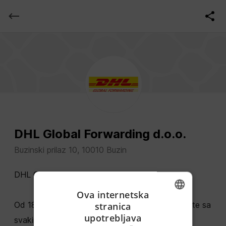
DHL Global Forwarding d.o.o.
Buzinski prilaz 10, 10010 Buzin
DHL Global Forwarding
Ova internetska
Od 1815. pomažemo vam da svoju robu povežete sa
stranica
ENGLISH
upotrebljava
svakim kutkom svijeta