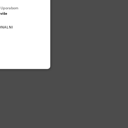
a. Uporabom
ENGLISH
 više
CROATIAN
ONALNI
GERMAN
SERBIAN
dećih u Karlovačkoj
linskih proizvoda te