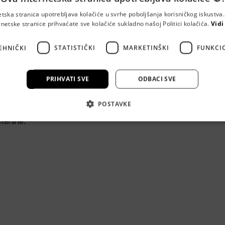
etska stranica upotrebljava kolačiće u svrhe poboljšanja korisničkog iskustv
rnetske stranice prihvaćate sve kolačiće sukladno našoj Politici kolačića.
Vidi
oproizvod d.d.
EHNIČKI
STATISTIČKI
MARKETINŠKI
FUNKCI
. 69, 47000, Karlovac, 47000 Karlovac
PRIHVATI SVE
ODBACI SVE
100 zaposlenih, tvrtka Žitoproizvod trenutno je jedna od vo
POSTAVKE
 gradu Karlovcu u segmentu prerade i proizvodnje pekarskih i m
stenine.