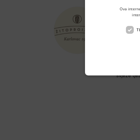
Ova intern
inte
Žit
T
Banija ul
S više od 
županiji i
svježe tje