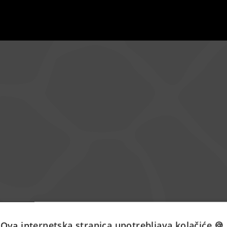
Ova internetska stranica upotrebljava kolačiće 🍪.