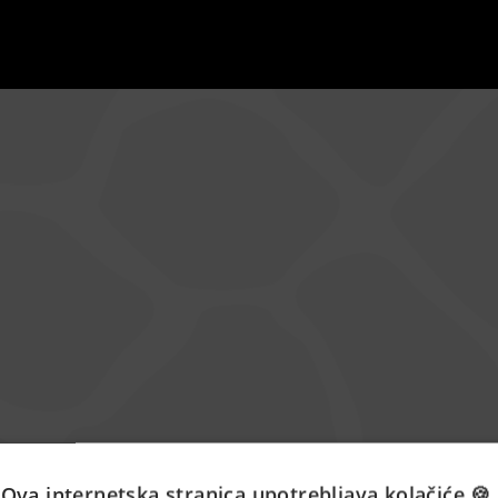
Ova internetska stranica upotrebljava kolačiće 🍪.