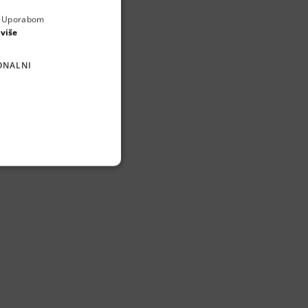
a. Uporabom
ENGLISH
 više
CROATIAN
ONALNI
GERMAN
SERBIAN
natog tijesta. Vizija
loških prehrambenih