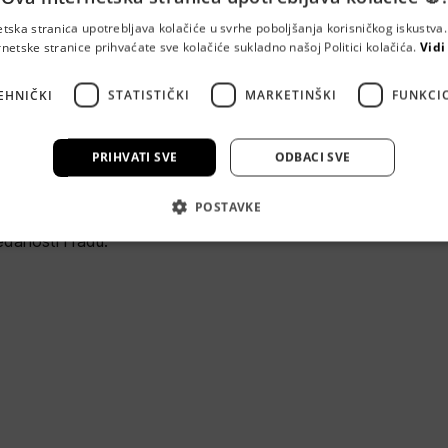
etska stranica upotrebljava kolačiće u svrhe poboljšanja korisničkog iskustv
rnetske stranice prihvaćate sve kolačiće sukladno našoj Politici kolačića.
Vidi
adclub d.o.o.
EHNIČKI
STATISTIČKI
MARKETINŠKI
FUNKCI
ska 42, 10000 Zagreb
PRIHVATI SVE
ODBACI SVE
 se bavi proizvodnjom kruha s prirodnim kvascem i izradom lis
POSTAVKE
prestano razvija i koja teži kvaliteti, učenju, promjeni kulturo
edanosti i radu.