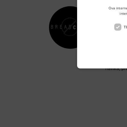
Ova intern
inte
Bre
T
Trakoščan
Bread Club
koja se ne
navika, pr