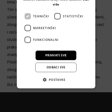
tima mogu razvijati u smjeru koji im je zanimljiv.
više
Tim smo koji je utemeljen na kulturi kontinuiranog
TEHNIČKI
STATISTIČKI
učenja. Naša su glavna vrijednost ljudi i njihovi talenti,
zbog čega veliku pažnja ulažemo u profesionalni rast
MARKETINŠKI
i razvoj svake osobe. Partneri smo na brojnim
studentskim projektima, organiziramo studentske
FUNKCIONALNI
prakse i predavanja te na taj način dijelimo naše
znanje i doprinosimo razvoju mladih talenata.
PRIHVATI SVE
Prioritet nam je osigurati zadovoljstvo članova tima,
ODBACI SVE
zbog čega kontinuirano radimo na unaprjeđenju
načina rada te težimo izvrsnosti i kvaliteti u svemu
POSTAVKE
što radimo.