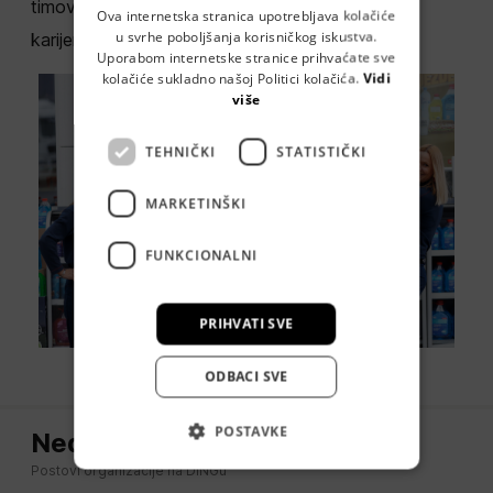
timovi rade povezano. Ovdje ne gradimo samo
GERMAN
Ova internetska stranica upotrebljava kolačiće
u svrhe poboljšanja korisničkog iskustva.
karijere već i trajne veze i prijateljstva.«
SERBIAN
Uporabom internetske stranice prihvaćate sve
kolačiće sukladno našoj Politici kolačića.
Vidi
više
TEHNIČKI
STATISTIČKI
MARKETINŠKI
FUNKCIONALNI
PRIHVATI SVE
ODBACI SVE
POSTAVKE
Nedavne objave
Postovi organizacije na DINGu