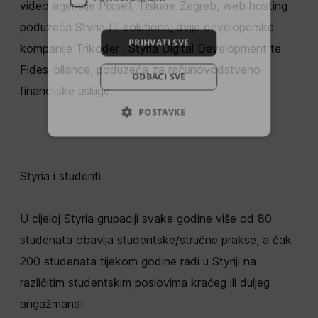
video agencije Pixsell, Tiskare Zagreb, web hosting
poduzeća Styria IT solutions, dvije developerske
PRIHVATI SVE
kompanije Trikoder i Styria Digital Development te
Fides-bilance, poduzeća za računovodstveno-
ODBACI SVE
financijske usluge.
POSTAVKE
Styria i studenti‍‍
U cijeloj Styria grupaciji svake godine više od 80
studenata obavlja studentske/stručne prakse, a čak
200 studenata tijekom godine radi u Styriji na
različitim studentskim poslovima kraćeg ili duljeg
angažmana!