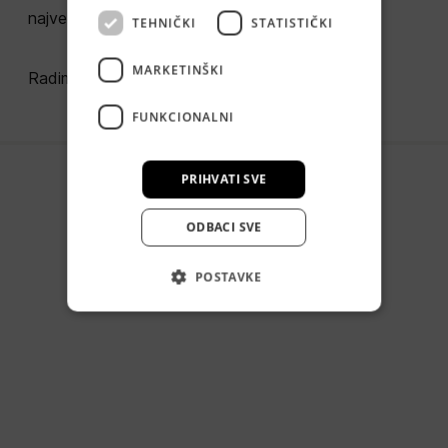
najvećeg tehnološkog inkubatora u Zagrebu.
TEHNIČKI
STATISTIČKI
MARKETINŠKI
Radimo sa klijentima iz Hrvatske i cijele Europe.
FUNKCIONALNI
PRIHVATI SVE
ODBACI SVE
POSTAVKE