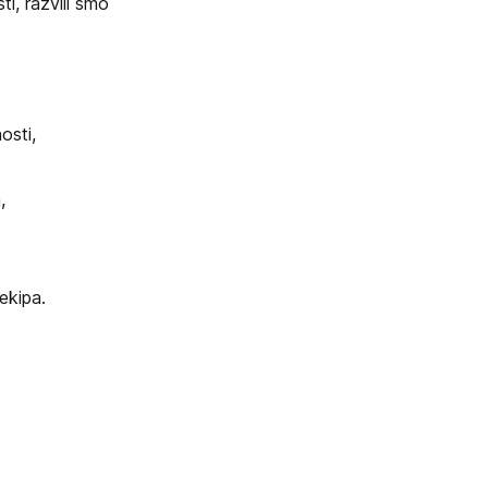
i, razvili smo
osti,
,
ekipa.