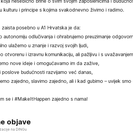
koja nesebično brine o svim svojim zaposlenicima i budućnost
u kulturu i principe s kojima svakodnevno živimo i radimo.
 zaista posebno u A1 Hrvatska je da:
o autonomiju odlučivanja i ohrabrujemo preuzimanje odgovorn
no ulažemo u znanje i razvoj svojih ljudi,
o otvorenu i izravnu komunikaciju, ali pažljivu i s uvažavanjem
jemo nove ideje i omogućavamo im da zažive,
 i poslove budućnosti razvijamo već danas,
emo zajedno, slavimo zajedno, ali i kad gubimo – uvijek smo 
nam se i #MakeItHappen zajedno s nama!
e objave
zacije na DINGu