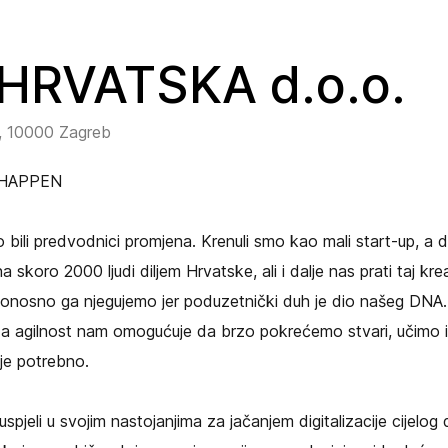
 HRVATSKA d.o.o.
1, 10000 Zagreb
HAPPEN
 bili predvodnici promjena. Krenuli smo kao mali start-up, a 
a skoro 2000 ljudi diljem Hrvatske, ali i dalje nas prati taj kre
 ponosno ga njegujemo jer poduzetnički duh je dio našeg DNA
i, a agilnost nam omogućuje da brzo pokrećemo stvari, učimo 
je potrebno.
spjeli u svojim nastojanjima za jačanjem digitalizacije cijelog d