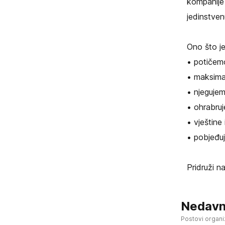
kompanije 
jedinstven
Ono što je
• potičem
• maksimal
• njegujem
• ohrabru
• vještine
• pobjeđuj
Pridruži 
Nedavn
Postovi organi