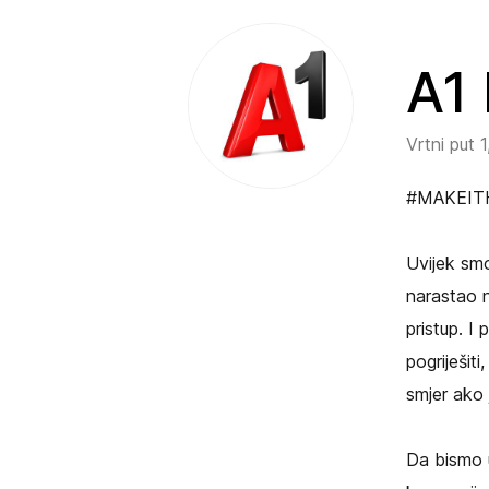
A1
Vrtni put 
#MAKEIT
Uvijek smo
narastao n
pristup. I
pogriješit
smjer ako 
Da bismo u