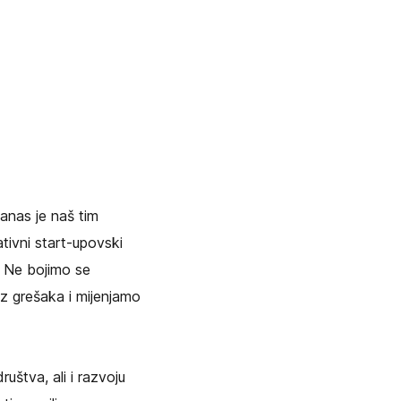
danas je naš tim
ativni start-upovski
. Ne bojimo se
iz grešaka i mijenjamo
ruštva, ali i razvoju