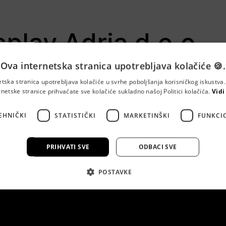
play Adria d.o.o.
Ova internetska stranica upotrebljava kolačiće 🍪.
 10000 Zagreb
etska stranica upotrebljava kolačiće u svrhe poboljšanja korisničkog iskustv
oftverski proizvod baziran na strojnom učenju i umjetnoj intelig
rnetske stranice prihvaćate sve kolačiće sukladno našoj Politici kolačića.
Vidi
nje proizvoda u različitim industrijama.
EHNIČKI
STATISTIČKI
MARKETINŠKI
FUNKCI
PRIHVATI SVE
ODBACI SVE
POSTAVKE