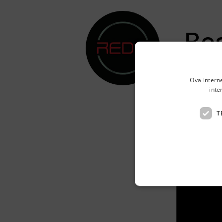
Bes
Pile I,1 ,
Ova intern
REDAI je s
inte
prepoznava
T