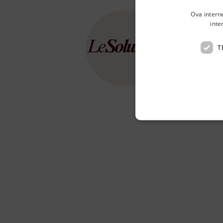
Ova intern
inte
LeS
T
Poljička 
Prodaja te