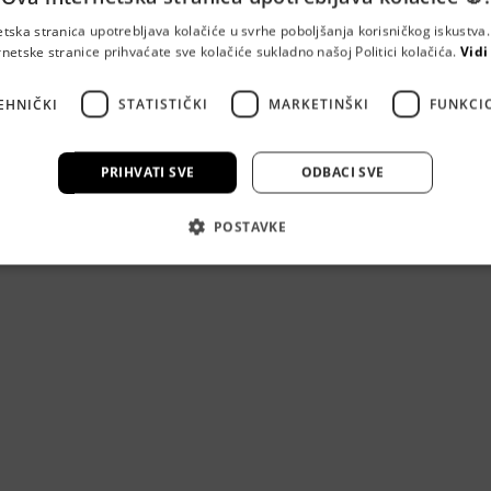
etska stranica upotrebljava kolačiće u svrhe poboljšanja korisničkog iskustv
rnetske stranice prihvaćate sve kolačiće sukladno našoj Politici kolačića.
Vidi
oluxon d.o.o.
EHNIČKI
STATISTIČKI
MARKETINŠKI
FUNKCI
ulica 17, 10000 ZAGREB
PRIHVATI SVE
ODBACI SVE
lekomunikacijskih usluga
POSTAVKE