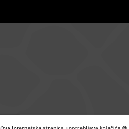
Ova internetska stranica upotrebljava kolačiće 🍪.