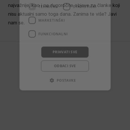
najvažnije, kao i na dugoročne objave za članke koji
TEHNIČKI
STATISTIČKI
nisu aktualni samo toga dana. Zanima te više? Javi
MARKETINŠKI
nam se.
FUNKCIONALNI
PRIHVATI SVE
ODBACI SVE
POSTAVKE