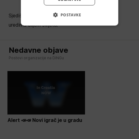
POSTAVKE
Sjedište se nalazi u Seattleu, Washington, SAD s
uredima diljem svijeta.
Nedavne objave
Postovi organizacije na DINGu
Alert 📣📣 Novi igrač je u gradu