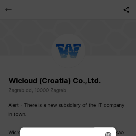
Wicloud (Croatia) Co.,Ltd.
Zagreb dd, 10000 Zagreb
Alert - There is a new subsidiary of the IT company
in town.
Wicresoft poduzeće osnovano je 2002. godine kao