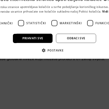
etska stranica upotrebljava kolačiće u svrhe poboljšanja korisničkog iskustv
rnetske stranice prihvaćate sve kolačiće sukladno našoj Politici kolačića.
Vidi
DO Zagreb
EHNIČKI
STATISTIČKI
MARKETINŠKI
FUNKCI
va 10, 10000 Zagreb
PRIHVATI SVE
ODBACI SVE
b kreira ideje čiji je cilj rješavanje poslovnih problema klijena
POSTAVKE
ristimo je prilično jednostavan, a zove se The Work The Wor
aše globalne mreže koju možete pronaći u 81 zemlji svijeta.