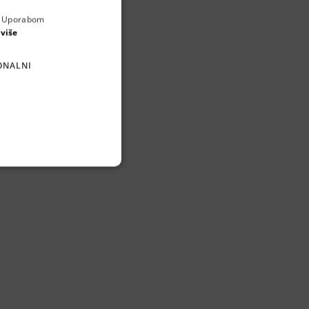
a. Uporabom
ENGLISH
 više
CROATIAN
ONALNI
GERMAN
SERBIAN
ta. Glavni alat koji
k The Work. To je ujedno