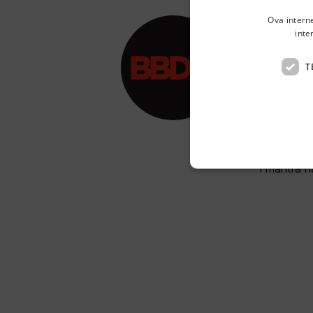
Ova intern
inte
BB
T
Šoštarice
BBDO Zagre
pritom ko
i mantra n