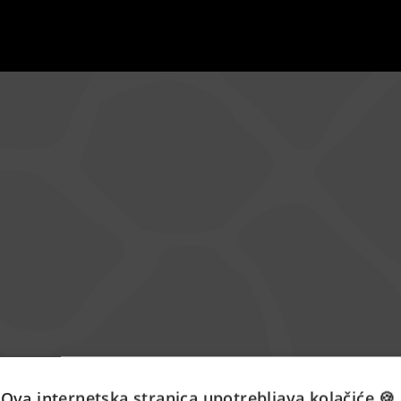
Ova internetska stranica upotrebljava kolačiće 🍪.