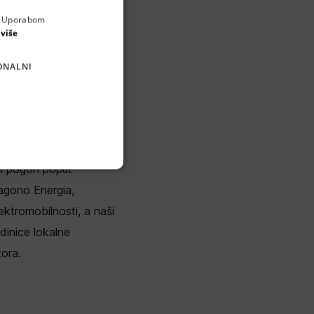
a. Uporabom
ENGLISH
 više
CROATIAN
ONALNI
GERMAN
SERBIAN
a urbane mobilnosti i
luzivni smo predstavnik i
ni pogon poput
sagono Energia,
ektromobilnosti, a naši
jedinice lokalne
ora.