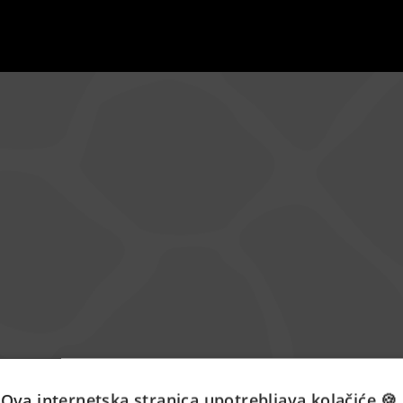
Ova internetska stranica upotrebljava kolačiće 🍪.