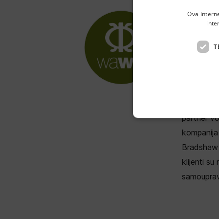
Ova intern
inte
WA
T
Odvojak In
Wawa d.o.o
elektromob
partner vo
kompanija 
Bradshaw i
klijenti su
samouprave