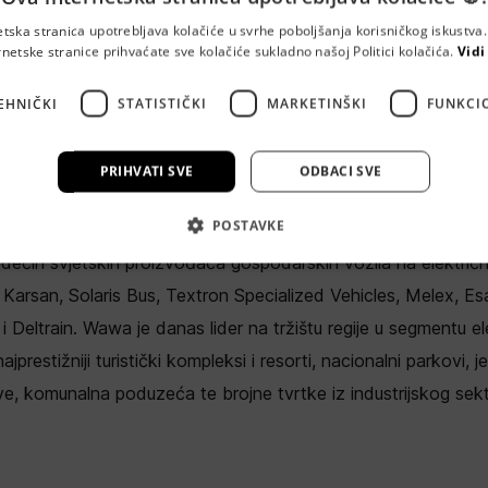
etska stranica upotrebljava kolačiće u svrhe poboljšanja korisničkog iskustv
rnetske stranice prihvaćate sve kolačiće sukladno našoj Politici kolačića.
Vidi
WA d.o.o.
EHNIČKI
STATISTIČKI
MARKETINŠKI
FUNKCI
dustrijske ulice 3, 10431 Sveta Nedelja
PRIHVATI SVE
ODBACI SVE
. na tržištima regije nudi proizvode i pruža usluge iz područj
POSTAVKE
ilnosti, primjenom specijalnih vozila i popratne opreme. Eksk
dećih svjetskih proizvođača gospodarskih vozila na električ
Karsan, Solaris Bus, Textron Specialized Vehicles, Melex, E
 Deltrain. Wawa je danas lider na tržištu regije u segmentu el
 najprestižniji turistički kompleksi i resorti, nacionalni parkovi, 
, komunalna poduzeća te brojne tvrtke iz industrijskog sekt