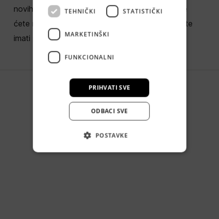
novih klijenata/kupaca dobiti svakog mjeseca te
TEHNIČKI
STATISTIČKI
ćete napokon moći skalirati svoj business jer ćete
MARKETINŠKI
imati predvidivi prihod.
FUNKCIONALNI
PRIHVATI SVE
ODBACI SVE
POSTAVKE