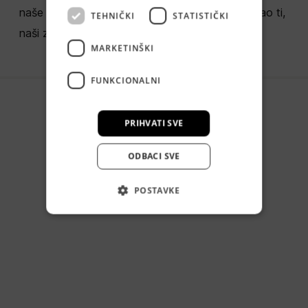
naše poslovanje; a ključ našeg uspjeha su ljudi kao ti,
TEHNIČKI
STATISTIČKI
naši zaposlenici.
MARKETINŠKI
FUNKCIONALNI
PRIHVATI SVE
ODBACI SVE
POSTAVKE