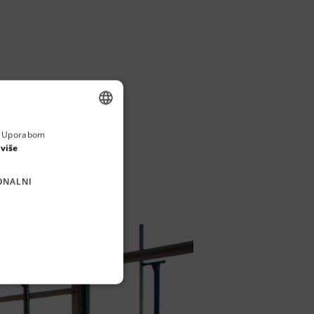
a. Uporabom
ENGLISH
 više
CROATIAN
ONALNI
GERMAN
SERBIAN