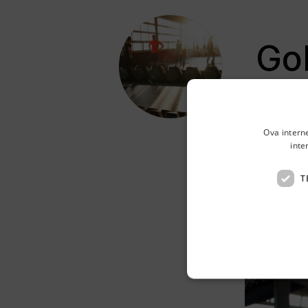
Go
Slavensko
Novoopreml
Ova intern
inte
preko 37
T