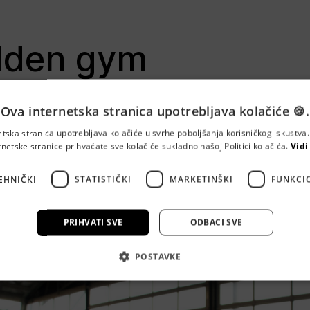
lden gym
g 1, 10000 Zagreb
Ova internetska stranica upotrebljava kolačiće 🍪.
jeni fitness centar,
etska stranica upotrebljava kolačiće u svrhe poboljšanja korisničkog iskustv
rnetske stranice prihvaćate sve kolačiće sukladno našoj Politici kolačića.
Vidi
0m2.
EHNIČKI
STATISTIČKI
MARKETINŠKI
FUNKCI
PRIHVATI SVE
ODBACI SVE
POSTAVKE