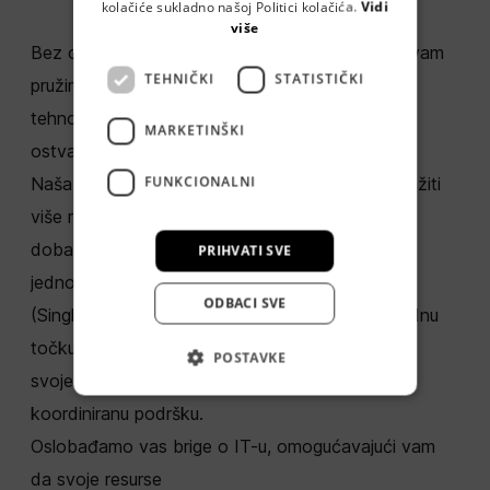
kolačiće sukladno našoj Politici kolačića.
Vidi
više
Bez obzira na vaše zahtjeve, mi smo ovdje da vam
TEHNIČKI
STATISTIČKI
pružimo ne samo
tehnološka rješenja, već i cjelokupnu podršku u
MARKETINŠKI
ostvarenju poslovnih ciljeva
FUNKCIONALNI
Naša End-to-End usluga znači da ne morate tražiti
više različitih
dobavljača - mi smo sve što vam treba, sve na
PRIHVATI SVE
jednom mjestu. A naš SPOC
ODBACI SVE
(Single Point of Contact) osigurava da imate jednu
točku kontakta za sve
POSTAVKE
svoje potrebe, pružajući vam brzu, jednostavnu i
koordiniranu podršku.
Oslobađamo vas brige o IT-u, omogućavajući vam
da svoje resurse