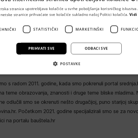
etska stranica upotrebljava kolačiće u svrhe poboljšanja korisničkog iskustv
rnetske stranice prihvaćate sve kolačiće sukladno našoj Politici kolačića.
Vidi
metna kuća d.o.o.
EHNIČKI
STATISTIČKI
MARKETINŠKI
FUNKCI
a 8, 10000 Zagreb
PRIHVATI SVE
ODBACI SVE
ća grupa nakladnička je kuća pod kojom objavljuju portali sre
POSTAVKE
r
mo s radom 2011. godine, kada smo pokrenuli portal srednja.h
 na teme obrazovanja, znanosti i druge teme bliske mladima.
ne odlučili smo se okrenuti nešto drugačijoj, puno starijoj skup
ovina.hr. Početkom 2021. godine specijalizirali smo se za novo
ici na portalu bauštela.hr