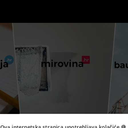
Ova internetska stranica upotrebljava kolačiće 🍪.