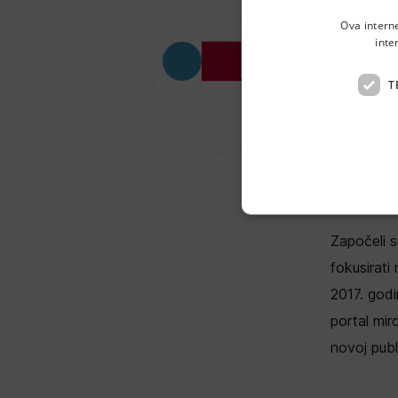
Ova intern
inte
Pa
T
Popovićev
Pametna ku
bauštela.h
Započeli s
fokusirati
2017. godi
portal mir
novoj publ