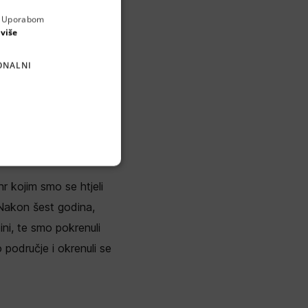
a. Uporabom
ENGLISH
 više
CROATIAN
ONALNI
GERMAN
SERBIAN
dnja.hr, mirovina.hr te
r kojim smo se htjeli
 Nakon šest godina,
ini, te smo pokrenuli
 područje i okrenuli se