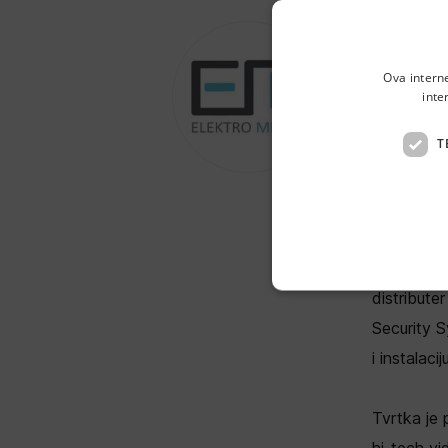
EL
Ova intern
inte
GA
T
ELEKTROM
ElektroMed
auto oprem
distribute
Security S
i instalac
Tvrtka je