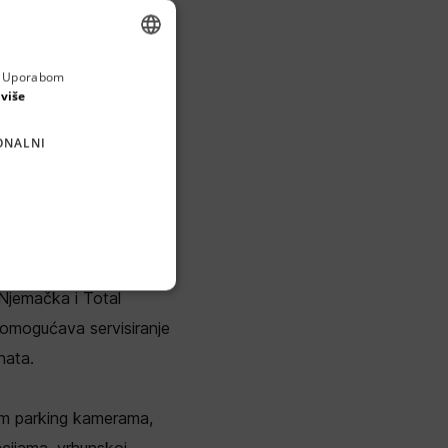
GOR
a. Uporabom
ENGLISH
 više
CROATIAN
ONALNI
GERMAN
SERBIAN
sticirane elektroničke
ću opremu. Kao vodeći
 Njemačka i Total
 omogućava servisiranje
nata.
im parking kamerama,