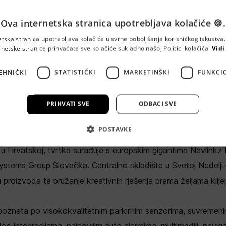
Ova internetska stranica upotrebljava kolačiće 🍪.
EKTROMEDIA VL. I
etska stranica upotrebljava kolačiće u svrhe poboljšanja korisničkog iskustv
rnetske stranice prihvaćate sve kolačiće sukladno našoj Politici kolačića.
Vidi
JSKI
EHNIČKI
STATISTIČKI
MARKETINŠKI
FUNKCI
EDIA VL. IGOR GAJSKI, 10434 Strmec Samoborski
PRIHVATI SVE
ODBACI SVE
ia je privatna tvrtka specijalizirana za uvoz i distribuciju sofi
POSTAVKE
e, uključujući parkirne kamere, senzore, auto alarme i prate
r u Hrvatskoj, tvrtka surađuje s europskim gigantima Navlinkz
ystems Group Slovačka. Centralno skladište u Svetoj Nedelji
iju proizvoda te pružanje kreativnih rješenja prema željama klije
 poznata po visokokvalitetnim parkirnim senzorima, suvremen