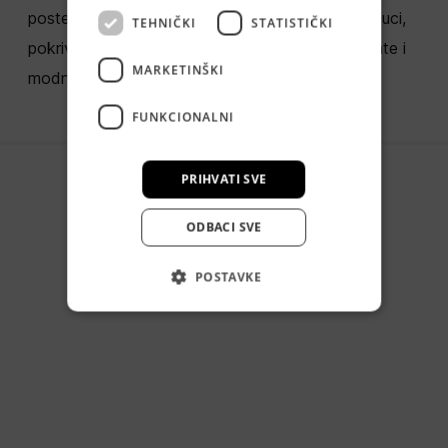
posteljni prekrivači, plahte, popluni, nadlošci, jastuci,
TEHNIČKI
STATISTIČKI
pokrivači, stolni program, kuhinjski dodaci, kravate i
MARKETINŠKI
modni dodaci.
FUNKCIONALNI
PRIHVATI SVE
ODBACI SVE
POSTAVKE