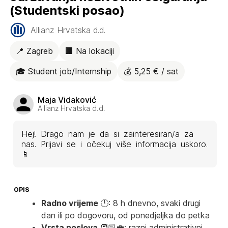
(Studentski posao)
Allianz Hrvatska d.d.
📍 Zagreb
🏢 Na lokaciji
🎓 Student job/Internship
💰 5,25 € / sat
Maja Vidaković
Allianz Hrvatska d.d.
Hej! Drago nam je da si zainteresiran/a za
nas. Prijavi se i očekuj više informacija uskoro.
📱
OPIS
Radno vrijeme
🕛: 8 h dnevno, svaki drugi
dan ili po dogovoru, od ponedjeljka do petka
Vrsta poslova
🧑🏻‍💼: razni administrativni