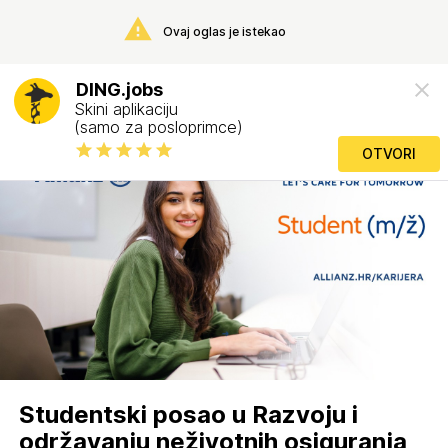
Ovaj oglas je istekao
DING.jobs
Skini aplikaciju
(samo za posloprimce)
OTVORI
Studentski posao u Razvoju i
održavanju neživotnih osiguranja