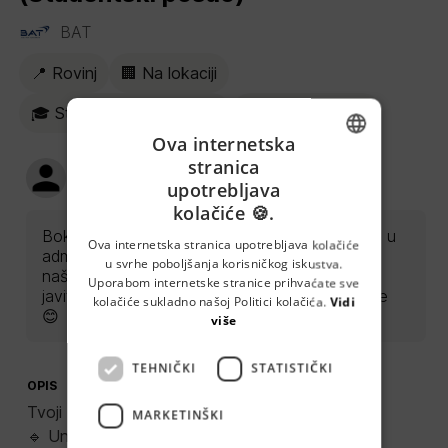
BAT
📍 Rovinj
🏢 Na lokaciji
🎓 Student job/Internship
🗂️ Administration
Ova internetska
stranica
BAT Human Resources
ENGLISH
BAT
upotrebljava
kolačiće 🍪.
CROATIAN
Bok, hvala ti na prijavi za poziciju Student u
GERMAN
Ova internetska stranica upotrebljava kolačiće
administraciji, drago nam je da želiš biti dio
u svrhe poboljšanja korisničkog iskustva.
našeg tima! Ukoliko se odlučimo za tebe,
SERBIAN
Uporabom internetske stranice prihvaćate sve
javiti ćemo ti se povratno za daljnje korake
kolačiće sukladno našoj Politici kolačića.
Vidi
😊
više
TEHNIČKI
STATISTIČKI
OPIS
Tvoji zadaci uključuju:
MARKETINŠKI
🔹 Unos i ažuriranje podataka