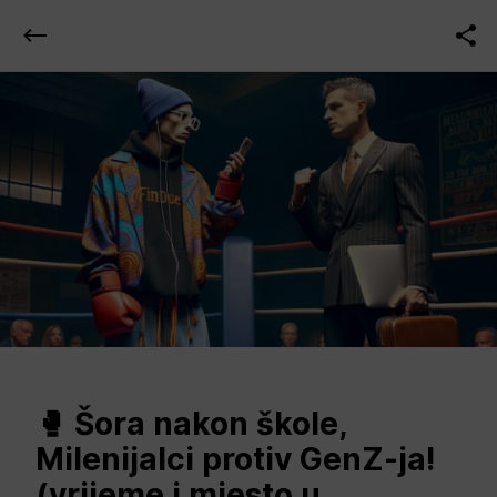
🥊 Šora nakon škole,
Milenijalci protiv GenZ-ja!
(vrijeme i mjesto u