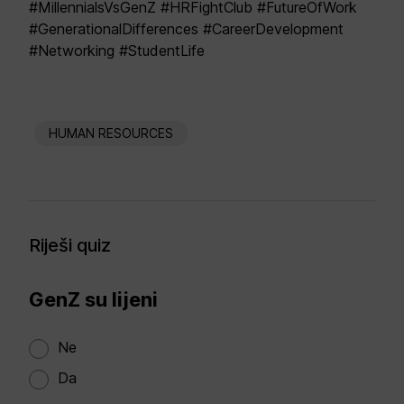
#MillennialsVsGenZ #HRFightClub #FutureOfWork
#GenerationalDifferences #CareerDevelopment
#Networking #StudentLife
HUMAN RESOURCES
Riješi quiz
GenZ su lijeni
Ne
Da