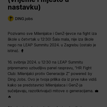
nastavku)
DING.jobs
Pozivamo sve Milenijalce i GenZ-ijevce na fight iza
škole u četvrtak u 12:30! Šala mala, nije iza škole
nego na LEAP Summitu 2024. u Zagrebu (ostalo je
istina). 🥊
16. svibnja 2024. u 12:30 na LEAP Summitu
pripremamo uzbudljivu panel raspravu, “HR Fight
Club: Milenijalci protiv Generacije Z” powered by
Ding Jobs. Ovo je tvoja prilika da iz prve ruke vidiš
kako se predstavnici Milenijalaca i GenZ-ja
sučeljavaju, razotkrivajući mitove o generacijama. 💼
🔥