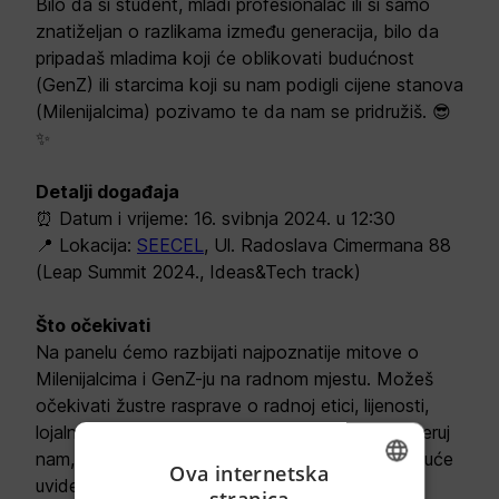
Bilo da si student, mladi profesionalac ili si samo
znatiželjan o razlikama između generacija, bilo da
pripadaš mladima koji će oblikovati budućnost
(GenZ) ili starcima koji su nam podigli cijene stanova
(Milenijalcima) pozivamo te da nam se pridružiš. 😎
✨
Detalji događaja
⏰ Datum i vrijeme: 16. svibnja 2024. u 12:30
📍 Lokacija:
SEECEL
, Ul. Radoslava Cimermana 88
(Leap Summit 2024., Ideas&Tech track)
Što očekivati
Na panelu ćemo razbijati najpoznatije mitove o
Milenijalcima i GenZ-ju na radnom mjestu. Možeš
očekivati žustre rasprave o radnoj etici, lijenosti,
lojalnosti prema poslu i karijernim ambicijama. Vjeruj
nam, ne želiš propustiti stvarne priče i iznenađujuće
Ova internetska
uvide s obje strane! 💬🔥