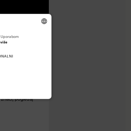
a. Uporabom
ENGLISH
 više
CROATIAN
ONALNI
GERMAN
SERBIAN
o znači, pogledaj