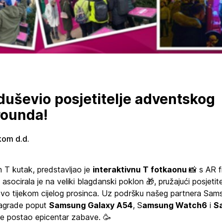
duševio posjetitelje adventskog
rounda!
kom d.d.
 T kutak, predstavljao je
interaktivnu T fotkaonu
📸 s AR f
 asocirala je na veliki blagdanski poklon 🎁, pružajući posjetite
tvo tijekom cijelog prosinca. Uz podršku našeg partnera Sams
nagrade poput
Samsung Galaxy A54
, S
amsung Watch6
i
S
 je postao epicentar zabave. 🥳