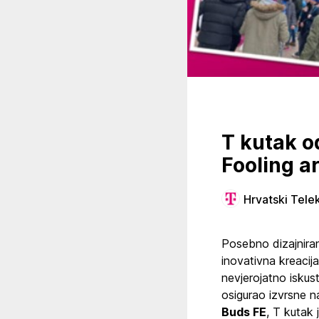
T kutak o
Fooling a
Hrvatski Tele
Posebno dizajniran
inovativna kreacija
nevjerojatno iskus
osigurao izvrsne 
Buds FE
, T kutak