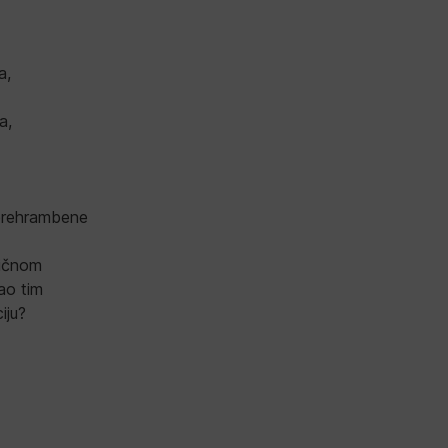
a,
a,
 prehrambene
mičnom
ao tim
iju?