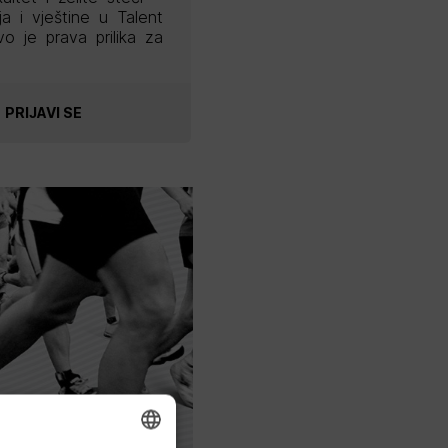
ja i vještine u Talent
vo je prava prilika za
PRIJAVI SE