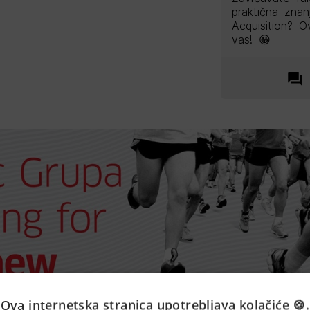
praktična znan
Acquisition? O
vas! 😀
Ova internetska stranica upotrebljava kolačiće 🍪.