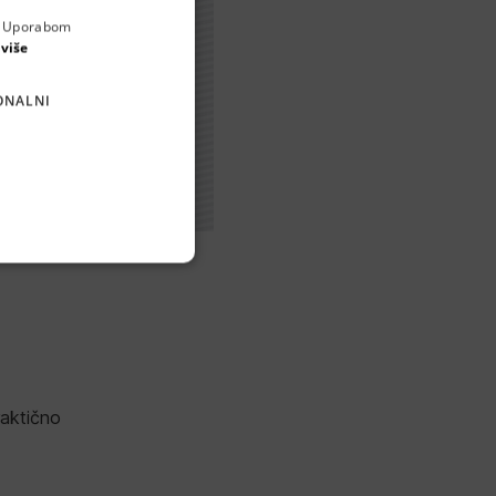
a. Uporabom
ENGLISH
 više
CROATIAN
ONALNI
GERMAN
SERBIAN
raktično