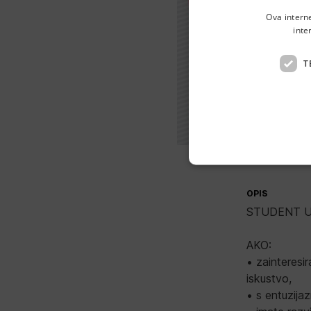
Ova intern
inte
T
OPIS
STUDENT U
AKO:
• zainteresir
iskustvo,
• s entuzija