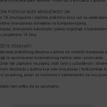
jene komunikacijske vještine i volite biti u kontaktu s ljudima.
OVA POZICIJA NUDI MOGUĆNOST DA:
 s TA stručnjacima i stječete praktično kroz rad na selekcijam
ještine intervjuiranja temeljene na kompetencijama,
topise, intervjuirate kandidate i pišete izvještaje o kandidatim
 u projektima TA tima.
ŽETE OČEKIVATI:
 stjecanje praktičnog iskustva u jednoj od vodećih kompanija
regiji te upoznavanje korporativnog načina rada i poslovanja.
ažnije nije zapisano na papiru; radit ćete u uzbudljivom i dina
lnom okruženju s ljudima koji vole svoj posao i funkcioniraju k
vi za jednog, jedan za sve!Jeste li zainteresirani za ovu pozic
i dajte nam priliku da se upoznamo.