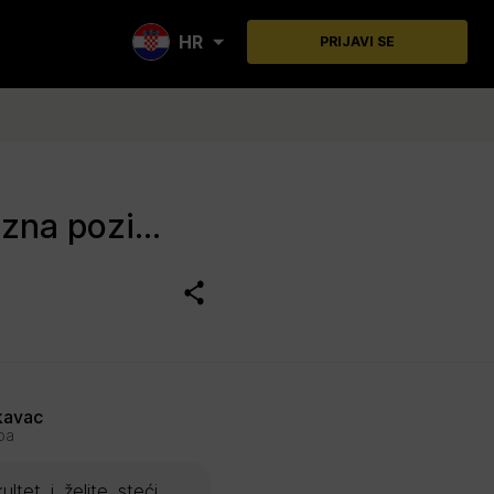
HR
PRIJAVI SE
STUDENT U TALENT ACQUISITION TIMU (Ulazna pozicija)
kavac
pa
ltet i želite steći