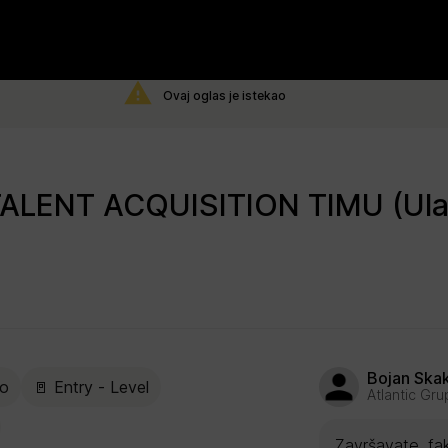
Ovaj oglas je istekao
Bojan Ska
no
🚪 Entry - Level
Atlantic Gru
Završavate faku