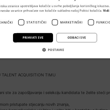
etska stranica upotrebljava kolačiće u svrhe poboljšanja korisničkog iskustv
rnetske stranice prihvaćate sve kolačiće sukladno našoj Politici kolačića.
Vidi
EHNIČKI
STATISTIČKI
MARKETINŠKI
FUNKCI
PRIHVATI SVE
ODBACI SVE
POSTAVKE
 TALENT ACQUISITION TIMU
ani ste za zapošljavanje i selekciju kandidata te želite steći p
zmom pristupate stjecanju novih znanja,