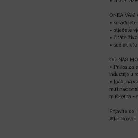
• imate razvi
ONDA VAM 
• surađujete
• stječete v
• čitate živo
• sudjelujete
OD NAS MO
• Prilika za
industrije u 
• Ipak, najv
multinaciona
mušketira - s
Prijavite se 
Atlantikovci