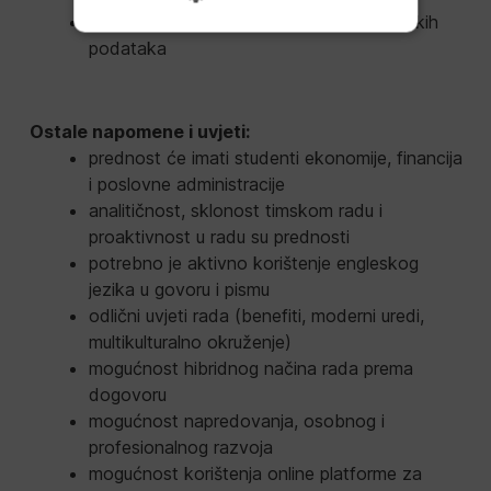
zadaci izvještavanja i sažimanja financijskih
podataka
Ostale napomene i uvjeti:
prednost će imati studenti ekonomije, financija
i poslovne administracije
analitičnost, sklonost timskom radu i
proaktivnost u radu su prednosti
potrebno je aktivno korištenje engleskog
jezika u govoru i pismu
odlični uvjeti rada (benefiti, moderni uredi,
multikulturalno okruženje)
mogućnost hibridnog načina rada prema
dogovoru
mogućnost napredovanja, osobnog i
profesionalnog razvoja
mogućnost korištenja online platforme za