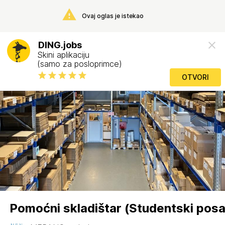
Ovaj oglas je istekao
DING.jobs
Skini aplikaciju
(samo za posloprimce)
OTVORI
Pomoćni skladištar (Studentski pos