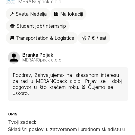
MERANOpack d.o.o.
📍 Sveta Nedelja
🏢 Na lokaciji
🎓 Student job/Internship
🚚 Transportation & Logistics
💰 7 € / sat
Branka Poljak
MERANOpack d.o.o.
Pozdrav, Zahvaljujemo na iskazanom interesu
za rad u MERANOpack d.o.o.. Prijavi se i dobij
odgovor u što kraćem roku. ⏳ Čujemo se
uskoro!
OPIS
Tvoji zadaci:
Skladišni poslovi u zatvorenom i urednom skladištu u