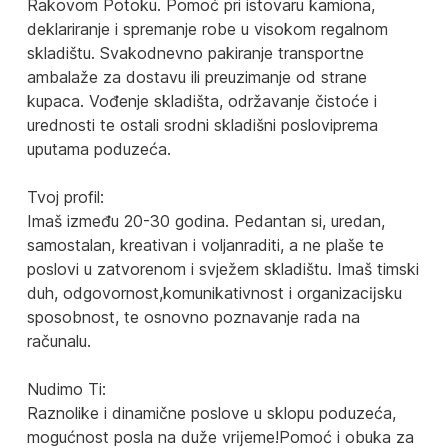
Rakovom Potoku. Pomoć pri istovaru kamiona,
deklariranje i spremanje robe u visokom regalnom
skladištu. Svakodnevno pakiranje transportne
ambalaže za dostavu ili preuzimanje od strane
kupaca. Vođenje skladišta, održavanje čistoće i
urednosti te ostali srodni skladišni posloviprema
uputama poduzeća.
Tvoj profil:
Imaš između 20-30 godina. Pedantan si, uredan,
samostalan, kreativan i voljanraditi, a ne plaše te
poslovi u zatvorenom i svježem skladištu. Imaš timski
duh, odgovornost,komunikativnost i organizacĳsku
sposobnost, te osnovno poznavanje rada na
računalu.
Nudimo Ti:
Raznolike i dinamične poslove u sklopu poduzeća,
mogućnost posla na duže vrĳeme!Pomoć i obuka za