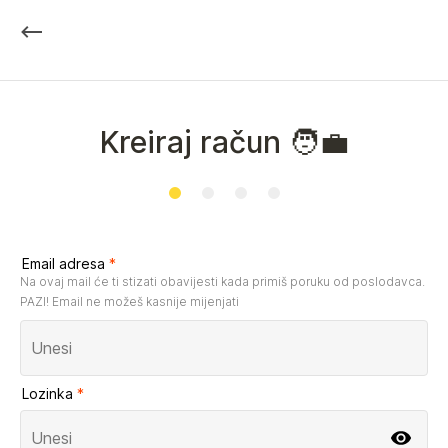
Kreiraj račun 🧑‍💼
Email adresa
*
Na ovaj mail će ti stizati obavijesti kada primiš poruku od poslodavca.
PAZI! Email ne možeš kasnije mijenjati
Lozinka
*