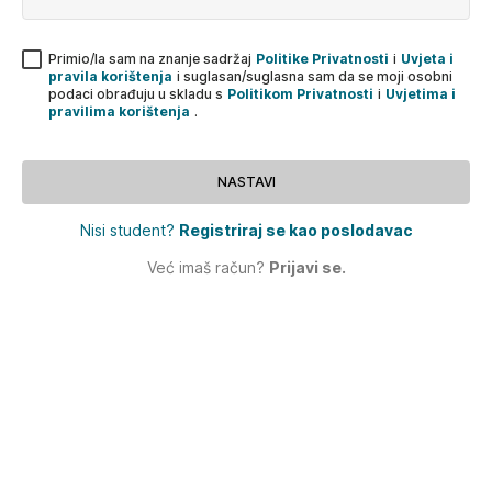
Primio/la sam na znanje sadržaj
Politike Privatnosti
i
Uvjeta i
pravila korištenja
i suglasan/suglasna sam da se moji osobni
podaci obrađuju u skladu s
Politikom Privatnosti
i
Uvjetima i
pravilima korištenja
.
NASTAVI
Nisi student?
Registriraj se kao poslodavac
Već imaš račun?
Prijavi se.