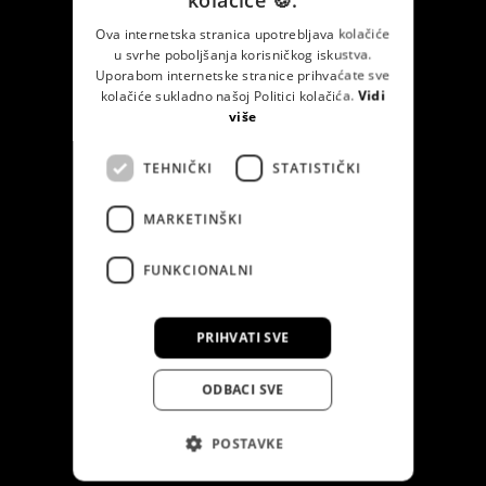
GERMAN
Ova internetska stranica upotrebljava kolačiće
u svrhe poboljšanja korisničkog iskustva.
SERBIAN
Uporabom internetske stranice prihvaćate sve
kolačiće sukladno našoj Politici kolačića.
Vidi
više
TEHNIČKI
STATISTIČKI
MARKETINŠKI
FUNKCIONALNI
PRIHVATI SVE
ODBACI SVE
POSTAVKE