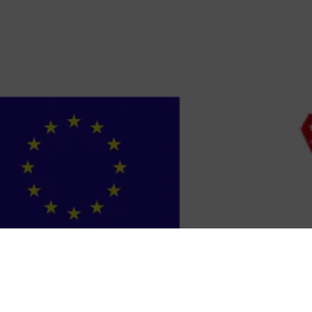
Istaknuti poslovi
Studentski poslovi
Entry-level