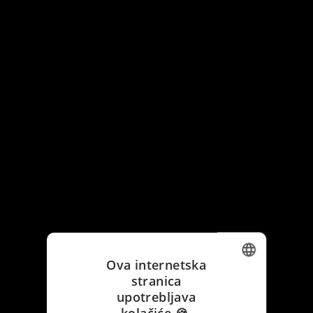
Ova internetska
stranica
ENGLISH
upotrebljava
kolačiće 🍪.
CROATIAN